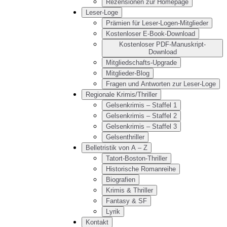
Rezensionen zur Homepage
Leser-Loge
Prämien für Leser-Logen-Mitglieder
Kostenloser E-Book-Download
Kostenloser PDF-Manuskript-
Download
Mitgliedschafts-Upgrade
Mitglieder-Blog
Fragen und Antworten zur Leser-Loge
Regionale Krimis/Thriller
Gelsenkrimis – Staffel 1
Gelsenkrimis – Staffel 2
Gelsenkrimis – Staffel 3
Gelsenthriller
Belletristik von A – Z
Tatort-Boston-Thriller
Historische Romanreihe
Biografien
Krimis & Thriller
Fantasy & SF
Lyrik
Kontakt