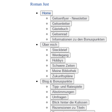
Roman Just
Home
Gelsenflyer - Newsletter
Gelsenletter
Gästebuch
Gelsenrad
Informationen zu den Bonuspunkten
Über mich
Steckbrief
Werdegang
Hobbys
Schwere Zeiten
Meine Bibliothek
Zukunftspläne
Blog & Bonuspunkte
Tipp- und Ratespiele
Abstimmungen
Umfragen
Blick hinter die Kulissen
Rezensionen zu Titeln